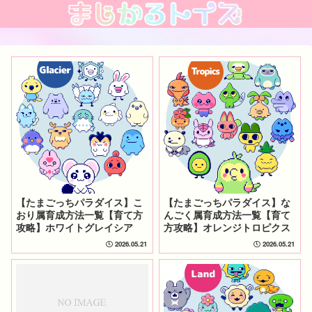
【たまごっちパラダイス】こ
【たまごっちパラダイス】な
おり属育成方法一覧【育て方
んごく属育成方法一覧【育て
攻略】ホワイトグレイシア
方攻略】オレンジトロピクス
2026.05.21
2026.05.21