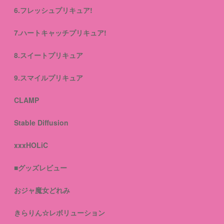
6.フレッシュプリキュア!
7.ハートキャッチプリキュア!
8.スイートプリキュア
9.スマイルプリキュア
CLAMP
Stable Diffusion
xxxHOLiC
■グッズレビュー
おジャ魔女どれみ
きらりん☆レボリューション