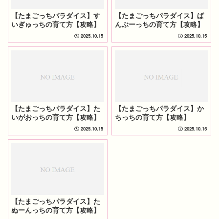
【たまごっちパラダイス】す
【たまごっちパラダイス】ぱ
いぎゅっちの育て方【攻略】
んぶーっちの育て方【攻略】
2025.10.15
2025.10.15
【たまごっちパラダイス】た
【たまごっちパラダイス】か
いがおっちの育て方【攻略】
ちっちの育て方【攻略】
2025.10.15
2025.10.15
【たまごっちパラダイス】た
ぬーんっちの育て方【攻略】