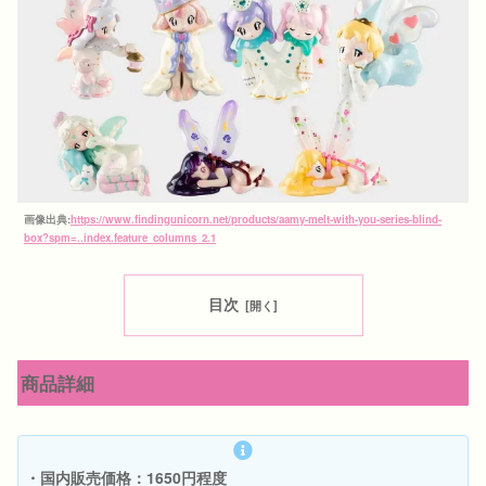
画像出典:
https://www.findingunicorn.net/products/aamy-melt-with-you-series-blind-
box?spm=..index.feature_columns_2.1
目次
商品詳細
・国内販売価格：1650円程度