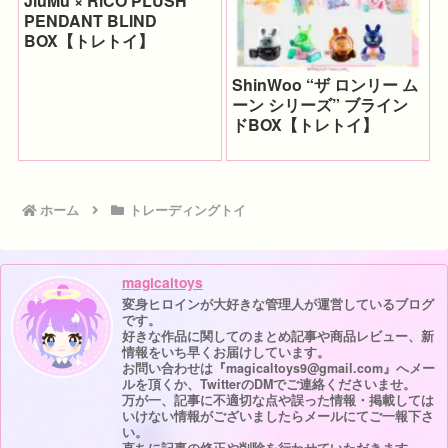
JiuMu × RiCO PLUSH
PENDANT BLIND
BOX【トレトイ】
ShinWoo “ザ ロンリー ム
ーン シリーズ” ブライン
ドBOX【トレトイ】
ホーム
トレーディングトイ
magicaltoys
変身ヒロインが大好きな管理人が運営しているブログ
です。
好きな作品に関してのまとめ記事や商品レビュー、新
情報をいち早くお届けしています。
お問い合わせは『magicaltoys9@gmail.com』へメー
ルを頂くか、TwitterのDMでご連絡くださいませ。
万が一、記事に不適切な点や誤った情報・掲載しては
いけない情報がございましたらメールにてご一報下さ
い。