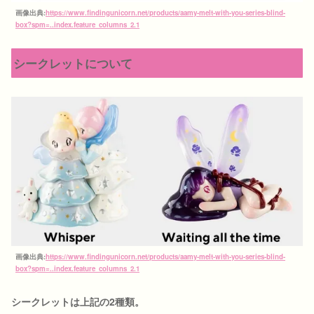
画像出典:
https://www.findingunicorn.net/products/aamy-melt-with-you-series-blind-
box?spm=..index.feature_columns_2.1
シークレットについて
画像出典:
https://www.findingunicorn.net/products/aamy-melt-with-you-series-blind-
box?spm=..index.feature_columns_2.1
シークレットは上記の2種類。