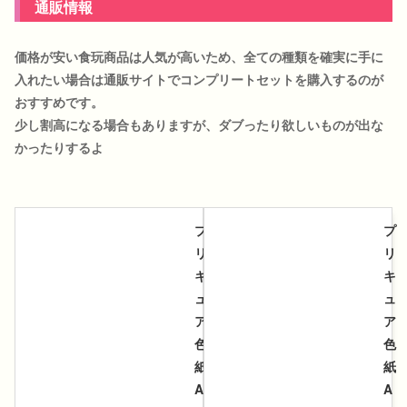
通販情報
価格が安い食玩商品は人気が高いため、全ての種類を確実に手に
入れたい場合は通販サイトでコンプリートセットを購入するのが
おすすめです。
少し割高になる場合もありますが、ダブったり欲しいものが出な
かったりするよ
プ
プ
リ
リ
キ
キ
ュ
ュ
ア
ア
色
色
紙
紙
A
A