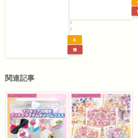
N
D
A
I
)
A
m
楽
a
天
z
市
関連記事
o
場
n
1.ふたりはプリキュア
1.ふたりはプリキュア