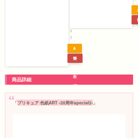
A
N
D
A
I
)
A
m
楽
a
天
z
市
商品詳細
o
場
n
「
プリキュア 色紙ART -20周年special2-
」