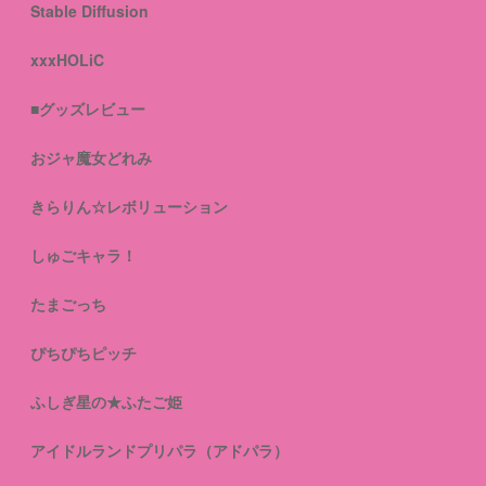
Stable Diffusion
xxxHOLiC
■グッズレビュー
おジャ魔女どれみ
きらりん☆レボリューション
しゅごキャラ！
たまごっち
ぴちぴちピッチ
ふしぎ星の★ふたご姫
アイドルランドプリパラ（アドパラ）