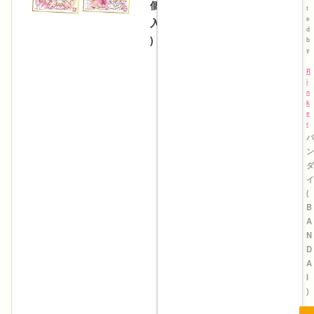
個
t
e
入
d
)
b
y
c
r
R
e
i
a
n
t
k
e
e
d
r
b
バ
y
ン
R
ダ
i
イ
n
k
(
e
B
r
A
バ
N
ン
D
ダ
A
イ
I
(
)
B
A