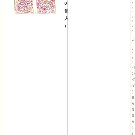
0
e
a
個
t
e
入
d
)
b
y
c
r
R
e
i
a
n
t
k
e
e
d
r
b
バ
y
ン
R
ダ
i
イ
n
k
(
e
B
r
A
バ
N
ン
D
ダ
A
イ
I
(
)
B