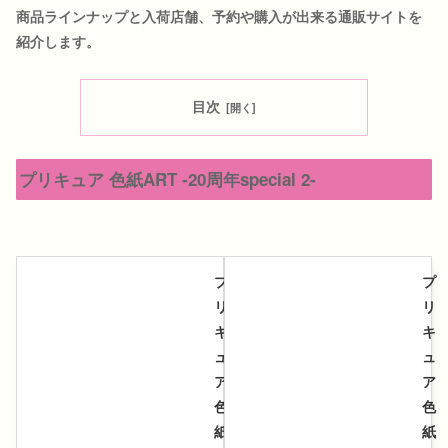
商品ラインナップと入荷店舗、予約や購入が出来る通販サイトを
紹介します。
目次
プリキュア 色紙ART -20周年special 2-
プ
プ
リ
リ
キ
キ
ュ
ュ
ア
ア
色
色
紙
紙