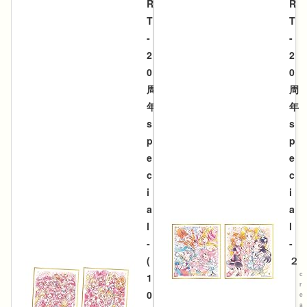
R
R
T
T
-
-
2
2
0
0
周
周
年
年
s
s
p
p
e
e
c
c
i
i
a
a
l
l
-
-
(
２
c
1
r
0
e
a