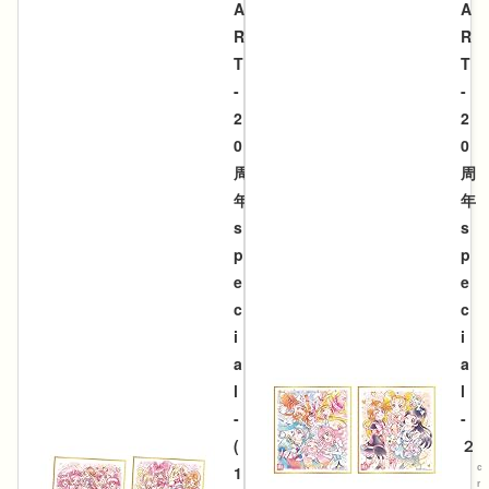
A
A
R
R
T
T
-
-
2
2
0
0
周
周
年
年
s
s
p
p
e
e
c
c
i
i
a
a
l
l
-
-
(
２
c
1
r