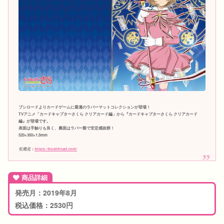
ブシロードよりカードゲームに最適のラバーマットコレクションが登場！
TVアニメ「カードキャプターさくら クリアカード編」から『カードキャプターさくら クリアカード
編』が登場です。
表面は手触りも良く、裏面はラバー製で安定感抜群！
520×350×1.5mm
引用元：
https://bushiroad.com/
商品詳細
発売月：2019年8月
税込価格：2530円