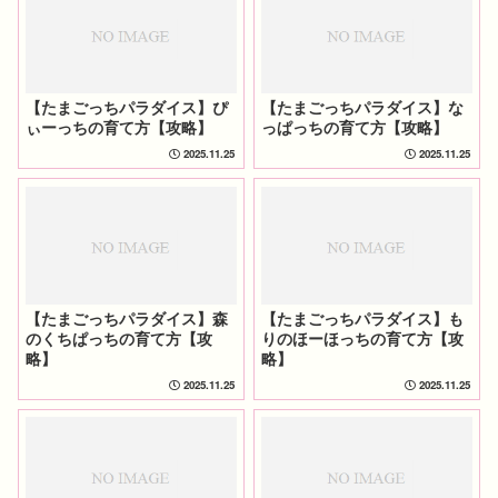
【たまごっちパラダイス】ぴ
【たまごっちパラダイス】な
ぃーっちの育て方【攻略】
っぱっちの育て方【攻略】
2025.11.25
2025.11.25
【たまごっちパラダイス】森
【たまごっちパラダイス】も
のくちぱっちの育て方【攻
りのほーほっちの育て方【攻
略】
略】
2025.11.25
2025.11.25