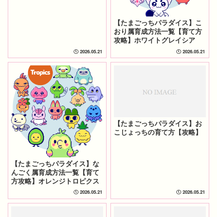
【たまごっちパラダイス】こ
おり属育成方法一覧【育て方
攻略】ホワイトグレイシア
2026.05.21
2026.05.21
【たまごっちパラダイス】お
こじょっちの育て方【攻略】
【たまごっちパラダイス】な
んごく属育成方法一覧【育て
方攻略】オレンジトロピクス
2026.05.21
2026.05.21