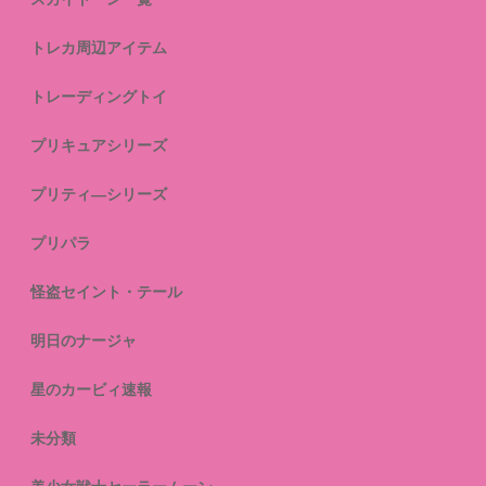
トレカ周辺アイテム
トレーディングトイ
プリキュアシリーズ
プリティ―シリーズ
プリパラ
怪盗セイント・テール
明日のナージャ
星のカービィ速報
未分類
美少女戦士セーラームーン