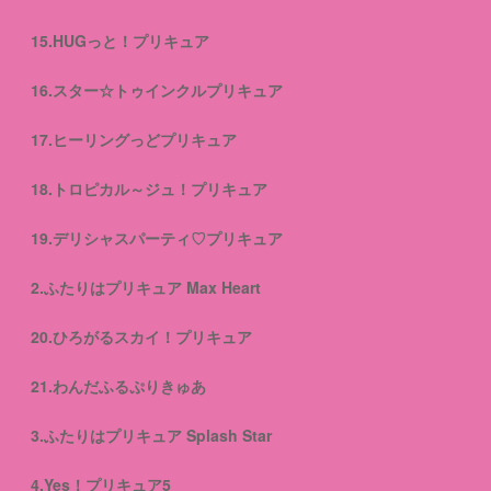
15.HUGっと！プリキュア
16.スター☆トゥインクルプリキュア
17.ヒーリングっどプリキュア
18.トロピカル～ジュ！プリキュア
19.デリシャスパーティ♡プリキュア
2.ふたりはプリキュア Max Heart
20.ひろがるスカイ！プリキュア
21.わんだふるぷりきゅあ
3.ふたりはプリキュア Splash Star
4.Yes！プリキュア5