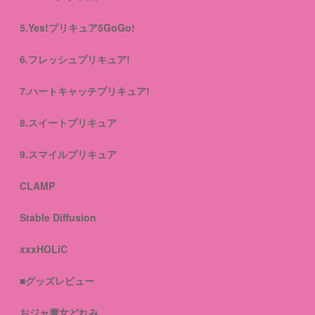
5.Yes!プリキュア5GoGo!
6.フレッシュプリキュア!
7.ハートキャッチプリキュア!
8.スイートプリキュア
9.スマイルプリキュア
CLAMP
Stable Diffusion
xxxHOLiC
■グッズレビュー
おジャ魔女どれみ